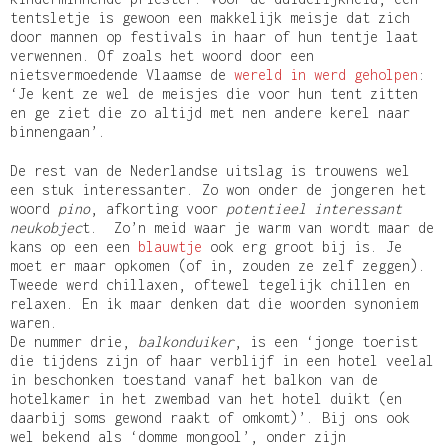
tentsletje is gewoon een makkelijk meisje dat zich
door mannen op festivals in haar of hun tentje laat
verwennen. Of zoals het woord door een
nietsvermoedende Vlaamse de
wereld in werd geholpen
:
‘Je kent ze wel de meisjes die voor hun tent zitten
en ge ziet die zo altijd met nen andere kerel naar
binnengaan’.
De rest van de Nederlandse uitslag is trouwens wel
een stuk interessanter. Zo won onder de jongeren het
woord
pino
, afkorting voor
potentieel interessant
neukobjec
t. Zo’n meid waar je warm van wordt maar de
kans op een een
blauwtje
ook erg groot bij is. Je
moet er maar opkomen (of in, zouden ze zelf zeggen).
Tweede werd chillaxen, oftewel tegelijk chillen en
relaxen. En ik maar denken dat die woorden synoniem
waren.
De nummer drie,
balkonduiker
, is een ‘jonge toerist
die tijdens zijn of haar verblijf in een hotel veelal
in beschonken toestand vanaf het balkon van de
hotelkamer in het zwembad van het hotel duikt (en
daarbij soms gewond raakt of omkomt)’. Bij ons ook
wel bekend als ‘domme mongool’, onder zijn