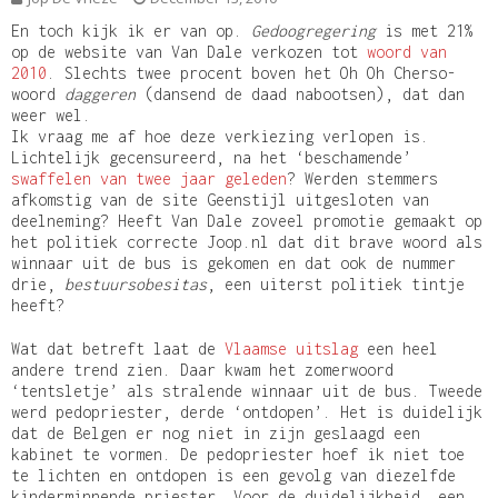
En toch kijk ik er van op.
Gedoogregering
is met 21%
op de website van Van Dale verkozen tot
woord van
2010
. Slechts twee procent boven het Oh Oh Cherso-
woord
daggeren
(dansend de daad nabootsen), dat dan
weer wel.
Ik vraag me af hoe deze verkiezing verlopen is.
Lichtelijk gecensureerd, na het ‘beschamende’
swaffelen van twee jaar geleden
? Werden stemmers
afkomstig van de site Geenstijl uitgesloten van
deelneming? Heeft Van Dale zoveel promotie gemaakt op
het politiek correcte Joop.nl dat dit brave woord als
winnaar uit de bus is gekomen en dat ook de nummer
drie,
bestuursobesitas
, een uiterst politiek tintje
heeft?
Wat dat betreft laat de
Vlaamse uitslag
een heel
andere trend zien. Daar kwam het zomerwoord
‘tentsletje’ als stralende winnaar uit de bus. Tweede
werd pedopriester, derde ‘ontdopen’. Het is duidelijk
dat de Belgen er nog niet in zijn geslaagd een
kabinet te vormen. De pedopriester hoef ik niet toe
te lichten en ontdopen is een gevolg van diezelfde
kinderminnende priester. Voor de duidelijkheid, een