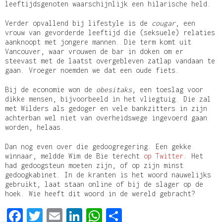
leeftijdsgenoten waarschijnlijk een hilarische held.
Verder opvallend bij lifestyle is de
cougar
, een
vrouw van gevorderde leeftijd die (seksuele) relaties
aanknoopt met jongere mannen. Die term komt uit
Vancouver, waar vrouwen de bar in doken om er
steevast met de laatst overgebleven zatlap vandaan te
gaan. Vroeger noemden we dat een oude fiets.
Bij de economie won de
obesitaks
, een toeslag voor
dikke mensen, bijvoorbeeld in het vliegtuig. Die zal
met Wilders als gedoger en vele bankzitters in zijn
achterban wel niet van overheidswege ingevoerd gaan
worden, helaas.
Dan nog even over die gedoogregering. Een gekke
winnaar, meldde Wim de Bie terecht
op Twitter
. Het
had gedoogsteun moeten zijn, of op zijn minst
gedoogkabinet. In de kranten is het woord nauwelijks
gebruikt, laat staan online of bij de slager op de
hoek. Wie heeft dit woord in de wereld gebracht?
Facebook
Twitter
Email
LinkedIn
WhatsApp
Delen